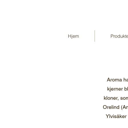
Hjem
Produkt
Aroma har
kjerner 
kloner, so
Orelind (A
Ylvisåker