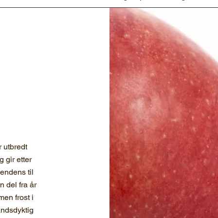
r utbredt
 gir etter
tendens til
n del fra år
 men frost i
andsdyktig