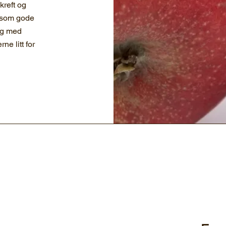
kreft og
s som gode
ng med
ne litt for