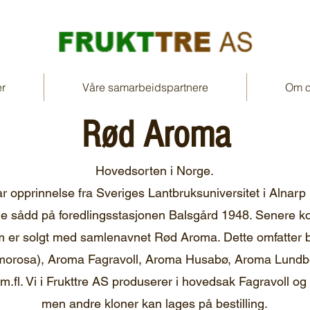
er
Våre samarbeidspartnere
Om o
Rød Aroma
Hovedsorten i Norge.
 opprinnelse fra Sveriges Lantbruksuniversitet i Alnarp
ble sådd på foredlingsstasjonen Balsgård 1948. Senere k
m er solgt med samlenavnet Rød Aroma. Dette omfatter 
morosa), Aroma Fagravoll, Aroma Husabø, Aroma Lundb
 m.fl. Vi i Frukttre AS produserer i hovedsak Fagravoll o
men andre kloner kan lages på bestilling.