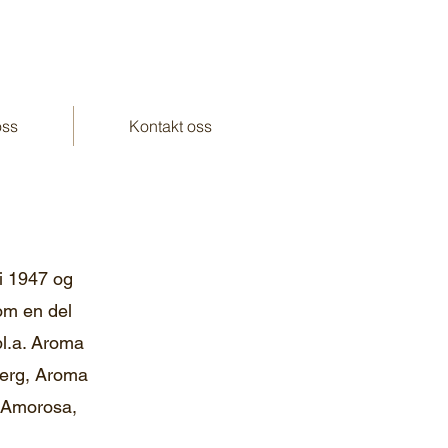
ss
Kontakt oss
 i 1947 og
om en del
bl.a. Aroma
erg, Aroma
g Amorosa,