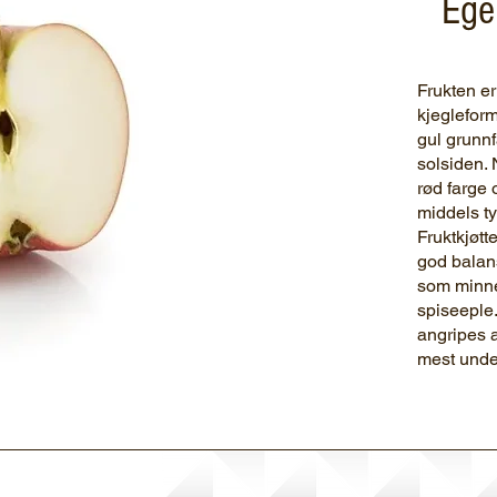
Ege
Frukten er 
kjegleform
gul grunnf
solsiden.
rød farge 
middels ty
Fruktkjøtt
god balan
som minner
spiseeple. 
angripes 
mest under