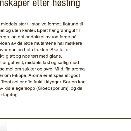
nskaper etter høsting
middels stor til stor, velformet, flatrund til
et og uten kanter. Eplet har grønngul tll
arge, og det er dekket av rød farge på
 Noen av de røde mutantene har mørkere
over nesten hele frukten. Skallet er
kt, glatt og noe tørt med glans.
et er gulhvitt, middels fast og saftig med
se mellom sukker og syre. Mild, fin aroma
 om Filippa. Aroma er et spesielt godt
Treet setter ofte frukt i klynger. Sorten kan
av kjølelagersopp (Gloeosporium), og da
 lagring.